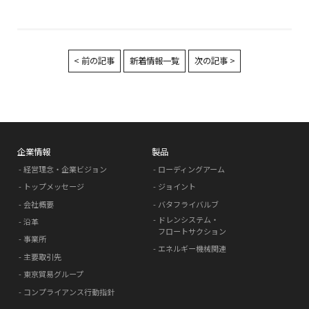
< 前の記事
新着情報一覧
次の記事 >
企業情報
製品
経営理念・企業ビジョン
ローディングアーム
トップメッセージ
ジョイント
会社概要
バタフライバルブ
ドレンシステム・
沿革
フロートサクション
事業所
エネルギー機械関連
主要取引先
東京貿易グループ
コンプライアンス行動指針