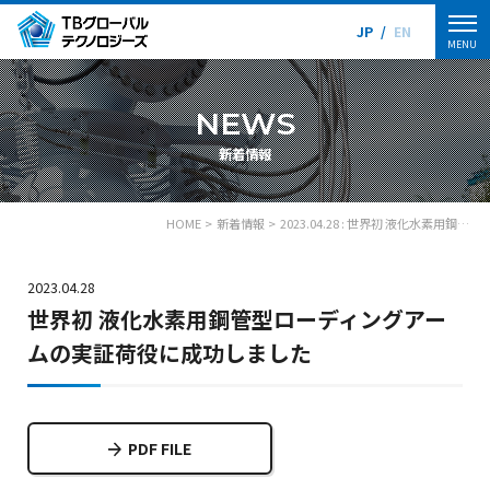
JP
/
EN
MENU
NEWS
新着情報
HOME
新着情報
2023.04.28 : 世界初 液化水素用鋼管型ローディングアームの実証荷役に成功しました
2023.04.28
世界初 液化水素用鋼管型ローディングアー
ムの実証荷役に成功しました
PDF FILE