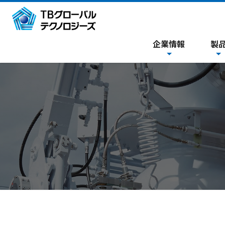
企業情報
製
経営理念・企業ビジョン
ローディン
トップメッセージ
ジョイ
会社概要
バタフラ
ドレンシステム・
沿革
フ
事業所
エネルギー
主要取引先