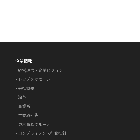
企業情報
経営理念・企業ビジョン
トップメッセージ
会社概要
沿革
事業所
主要取引先
東京貿易グループ
コンプライアンス行動指針